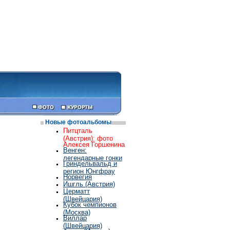
Новые фотоальбомы
Питцталь
(Австрия): фото
Алексея Горшенина
Венген:
легендарные гонки
Гриндельвальд и
регион Юнгфрау
Норвегия
Ишгль (Австрия)
Церматт
(Швейцария)
Кубок чемпионов
(Москва)
Виллар
(Швейцария)