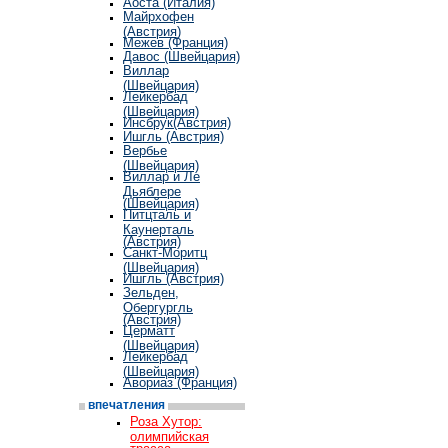
Аоста (Италия)
Майрхофен
(Австрия)
Межев (Франция)
Давос (Швейцария)
Виллар
(Швейцария)
Лейкербад
(Швейцария)
Инсбрук(Австрия)
Ишгль (Австрия)
Вербье
(Швейцария)
Виллар и Ле
Дьяблере
(Швейцария)
Питцталь и
Каунерталь
(Австрия)
Cанкт-Моритц
(Швейцария)
Ишгль (Австрия)
Зельден,
Обергургль
(Австрия)
Церматт
(Швейцария)
Лейкербад
(Швейцария)
Авориаз (Франция)
впечатления
Роза Хутор:
олимпийская
трасса