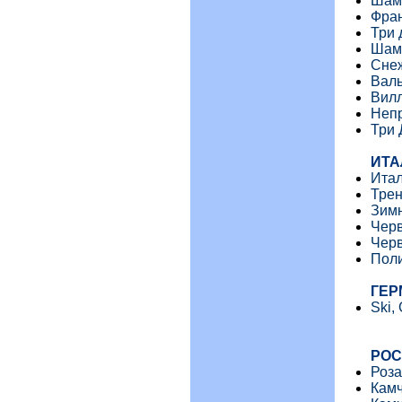
Шам
Фран
Три
Шамо
Снеж
Валь
Вилл
Непр
Три 
ИТА
Итал
Трен
Зимн
Черв
Черв
Пол
ГЕР
Ski,
РО
Роза
Камч