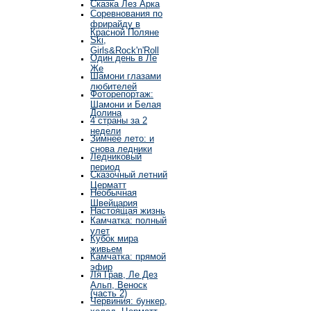
Сказка Лез Арка
Соревнования по
фрирайду в
Красной Поляне
Ski,
Girls&Rock'n'Roll
Один день в Ле
Же
Шамони глазами
любителей
Фоторепортаж:
Шамони и Белая
Долина
4 страны за 2
недели
Зимнее лето: и
снова ледники
Ледниковый
период
Сказочный летний
Церматт
Необычная
Швейцария
Настоящая жизнь
Камчатка: полный
улет
Кубок мира
живьем
Камчатка: прямой
эфир
Ля Грав, Ле Дез
Альп, Веноск
(часть 2)
Червиния: бункер,
холод, Церматт