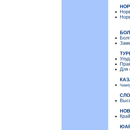
НОР
Норв
Норв
БОЛ
Болг
Заме
ТУР
Улуд
Прав
Для 
КАЗ
Чимбу
СЛО
Высо
НОВ
Край
ЮА