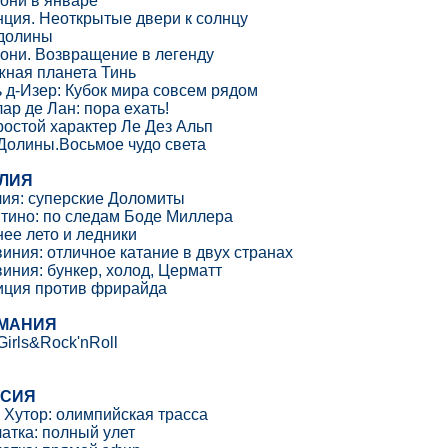
они в январе
ция. Неоткрытые двери к солнцу
 долины
ни. Возвращение в легенду
ная планета Тинь
 д-Изер: Кубок мира совсем рядом
ар де Лан: пора ехать!
остой характер Ле Дез Альп
Долины.Восьмое чудо света
ЛИЯ
ия: суперские Доломиты
тино: по следам Боде Миллера
ее лето и ледники
иния: отличное катание в двух странах
иния: бункер, холод, Церматт
иция против фрирайда
МАНИЯ
 Girls&Rock'nRoll
ССИЯ
 Хутор: олимпийская трасса
атка: полный улет