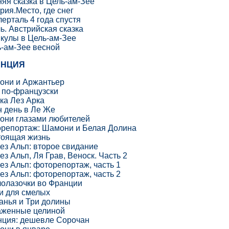
яя сказка в Цель-ам-Зее
рия.Место, где снег
ерталь 4 года спустя
ь. Австрийская сказка
кулы в Цель-ам-Зее
-ам-Зее весной
АНЦИЯ
они и Аржантьер
 по-французски
ка Лез Арка
 день в Ле Же
они глазами любителей
репортаж: Шамони и Белая Долина
тоящая жизнь
ез Альп: второе свидание
ез Альп, Ля Грав, Веноск. Часть 2
ез Альп: фоторепортаж, часть 1
ез Альп: фоторепортаж, часть 2
олазочки во Франции
и для смелых
анья и Три долины
аженные целиной
ция: дешевле Сорочан