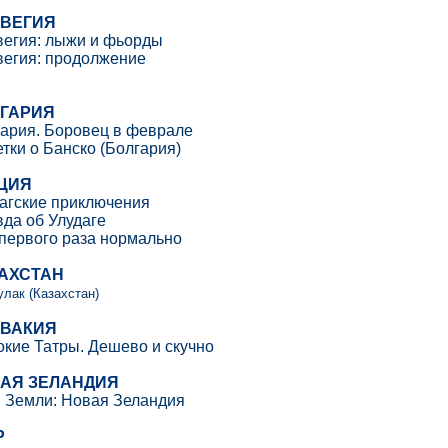
ВЕГИЯ
егия: лыжи и фьорды
егия: продолжение
ГАРИЯ
ария. Боровец в феврале
тки о Банско (Болгария)
ЦИЯ
агские приключения
да об Улудаге
первого раза нормально
АХСТАН
лак (Казахстан)
ВАКИЯ
киe Татры. Дешево и скучно
АЯ ЗЕЛАНДИЯ
 Земли: Новая Зеландия
Р