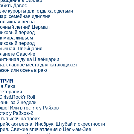
вращение в Виллар
юбить Давос
ие курорты для отдыха с детьми
ар: семейная идиллия
нолыжная весна
очный летний Церматт
никовый период
к мира живьем
никовый период
бычная Швейцария
ланете Саас-Фе
античная душа Швейцарии
а: славное место для катающихся
езон или осень в раю
ТРИЯ
я Леха
летерапия
 Girls&Rock'nRoll
раны за 2 недели
шо! Или в гостях у Райхов
стях у Райхов-2
ть тысяч на троих
рийская весна. Инсбрук, Штубай и окрестности
рия. Свежие впечатления о Цель-ам-Зее