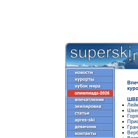
Впе
куро
ШВ
Лейк
Швей
Гор
При
Гран
Верб