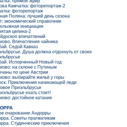
атка: прямой эфир
ова Камчатка: фоторепортаж-2
атка: фоторепортаж
ная Поляна: лучший день сезона
т: экономический справочник
нолыжная инициация
ятая целина-2
йдоскоп впечатлений
ково. Впечатления чайника
ай. Седой Кавказ
льбрусье. Душа должна отдохнуть от своих
эльбрусье
ай. Испорченный Новый год
ково: на склоне с Путиным
чаны по цене Австрии
ково: выбирайте жильё у горы
ск. Приключения начинающей леди
овое Приэльбрусье
иэльбрусье ехать стоит!
ково: достойное катание
ОРРА
ое очарование Андорры
рра. Советы прагматикам
рра. Студенческие приключения