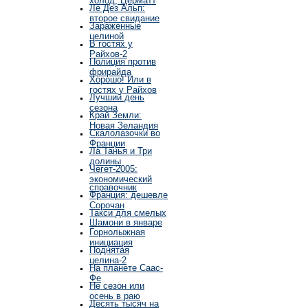
Ле Дез Альп:
второе свидание
Зараженные
целиной
В гостях у
Райхов-2
Полиция против
фрирайда
Хорошо! Или в
гостях у Райхов
Лучший день
сезона
Край Земли:
Новая Зеландия
Скалолазочки во
Франции
Ла Танья и Три
долины
Чегет-2005:
экономический
справочник
Франция: дешевле
Сорочан
Такси для смелых
Шамони в январе
Горнолыжная
инициация
Поднятая
целина-2
На планете Саас-
Фе
Не сезон или
осень в раю
Десять тысяч на