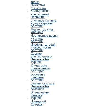
троих
Чимбулак
(Казахстан)
Калейдоскоп
впечатлений
Червиния:
отличное катание
в двух странах
Австрия
Место, где снег
Франция
Неоткрытые двери
к солнцу
Австрия
Инсбрук, Штубай
и окрестности
Австрия
Свежие
впечатления о
Цель-ам-Зее
Турция
Улудагские
приключения
Болгария
Боровец в
феврале
Австрия
Зимняя сказка в
Цель-ам-Зее
Абзаково
Впечатления
чайника
Турция
Правда об
Улудаге