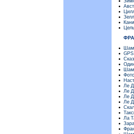
Зимн
Авст
Цилл
Зелл
Кани
Цель
ФР
Шам
GPS
Сказ
Один
Шам
Фото
Нас
Ле Д
Ле Д
Ле Д
Ле Д
Скал
Такс
Ла Т
Зар
Фран