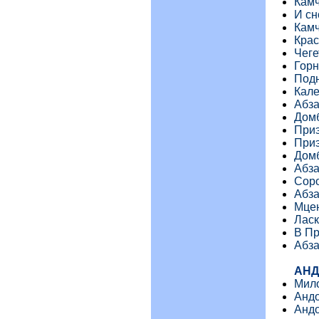
Камч
И сн
Камч
Крас
Чеге
Гор
Подн
Кале
Абза
Домб
Приэ
При
Домб
Абза
Соро
Абза
Мцен
Ласк
В Пр
Абза
АНД
Мил
Андо
Андо