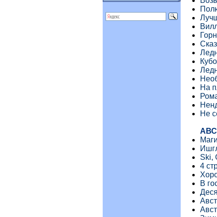
Воз
Пол
Лучш
Вилл
Гор
Сказ
Лед
Кубо
Лед
Нео
На п
Ром
Ненд
Не с
АВС
Маги
Ишг
Ski,
4 ст
Хоро
В го
Деся
Авст
Авст