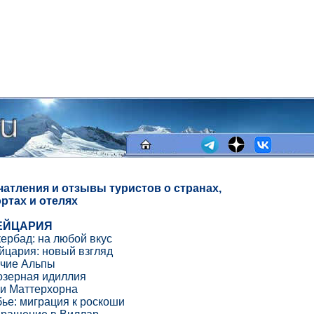
чатления и отзывы туристов о странах,
ртах и отелях
ЕЙЦАРИЯ
ербад: на любой вкус
цария: новый взгляд
ячие Альпы
озерная идиллия
и Маттерхорна
ье: миграция к роскоши