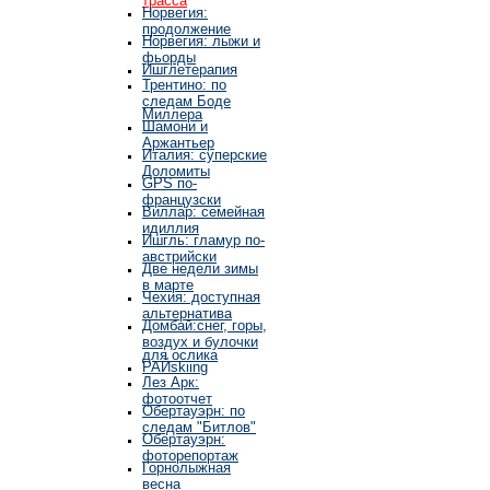
Норвегия:
продолжение
Норвегия: лыжи и
фьорды
Ишглетерапия
Трентино: по
следам Боде
Миллера
Шамони и
Аржантьер
Италия: суперские
Доломиты
GPS по-
французски
Виллар: семейная
идиллия
Ишгль: гламур по-
австрийски
Две недели зимы
в марте
Чехия: доступная
альтернатива
Домбай:снег, горы,
воздух и булочки
для ослика
РАЙskiing
Лез Арк:
фотоотчет
Обертауэрн: по
следам "Битлов"
Обертауэрн:
фоторепортаж
Горнолыжная
весна