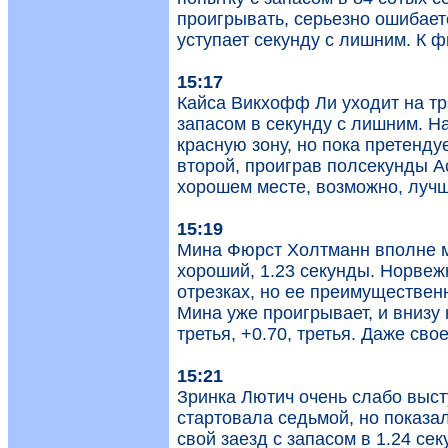
проигрывать, серьезно ошибаетс
уступает секунду с лишним. К ф
15:17
Кайса Викхофф Ли уходит на тр
запасом в секунду с лишним. Н
красную зону, но пока претенду
второй, проиграв полсекунды А
хорошем месте, возможно, лучш
15:19
Мина Фюрст Холтманн вполне мо
хороший, 1.23 секунды. Норвежк
отрезках, но ее преимуществен
Мина уже проигрывает, и внизу
третья, +0.70, третья. Даже св
15:21
Зринка Лютич очень слабо выст
стартовала седьмой, но показал
свой заезд с запасом в 1.24 се