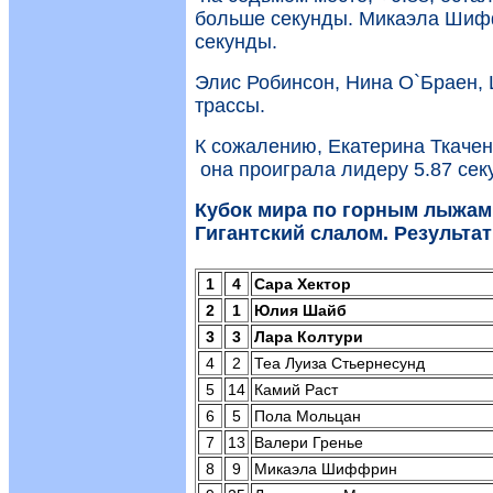
больше секунды. Микаэла Шифф
секунды.
Элис Робинсон, Нина О`Браен,
трассы.
К сожалению, Екатерина Ткачен
она проиграла лидеру 5.87 сек
Кубок мира по горным лыжам
Гигантский слалом. Результа
1
4
Сара Хектор
2
1
Юлия Шайб
3
3
Лара Колтури
4
2
Теа Луиза Стьернесунд
5
14
Камий Раст
6
5
Пола Мольцан
7
13
Валери Гренье
8
9
Микаэла Шиффрин