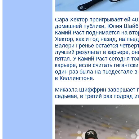
Сара Хектор проигрывает ей 40 
домашней публики, Юлия Шайб в
Камий Раст поднимается на вто
Хектор, как и год назад, на пье
Валери Гренье остается четве
лучший результат в карьере, они
пятая. У Камий Раст сегодня то
карьере, если считать гигантс
один раз была на пьедестале в 
в Киллингтоне.
Микаэла Шиффрин завершает го
седьмая, в третий раз подряд и