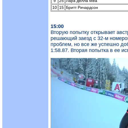
9
25
Лара делла Меа
10
15
Бритт Ричардсон
15:00
Вторую попытку открывает авст
решающий заезд с 32-м номером
проблем, но все же успешно до
1:58.87. Вторая попытка в ее и