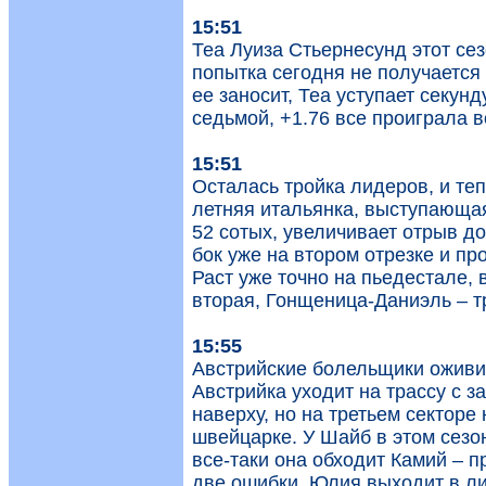
15:51
Теа Луиза Стьернесунд этот се
попытка сегодня не получается
ее заносит, Теа уступает секу
седьмой, +1.76 все проиграла в
15:51
Осталась тройка лидеров, и теп
летняя итальянка, выступающая
52 сотых, увеличивает отрыв до
бок уже на втором отрезке и пр
Раст уже точно на пьедестале, 
вторая, Гонщеница-Даниэль – т
15:55
Австрийские болельщики оживи
Австрийка уходит на трассу с з
наверху, но на третьем секторе
швейцарке. У Шайб в этом сезо
все-таки она обходит Камий – п
две ошибки, Юлия выходит в ли