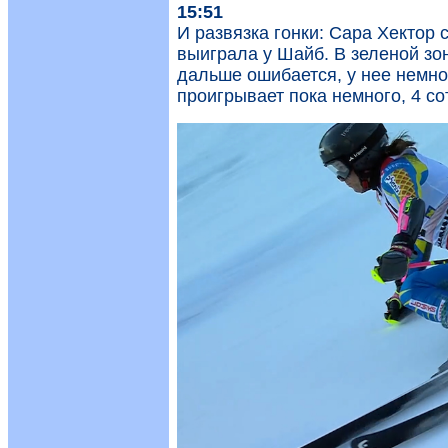
15:51
И развязка гонки: Сара Хектор с
выиграла у Шайб. В зеленой зон
дальше ошибается, у нее немн
проигрывает пока немного, 4 со