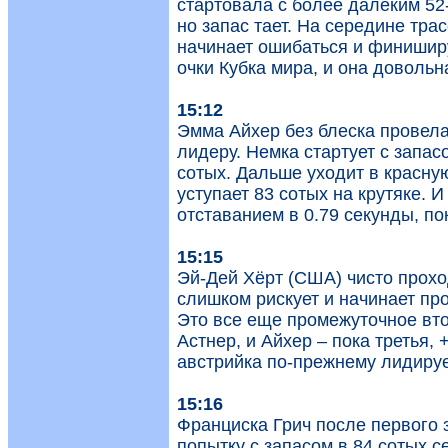
стартовала с более далеким 52
но запас тает. На середине тр
начинает ошибаться и финишируе
очки Кубка мира, и она довольн
15:12
Эмма Айхер без блеска провела
лидеру. Немка стартует с запас
сотых. Дальше уходит в красную
уступает 83 сотых на крутяке. 
отставанием в 0.79 секунды, по
15:15
Эй-Дей Хёрт (США) чисто прохо
слишком рискует и начинает про
Это все еще промежуточное вто
Астнер, и Айхер – пока третья, 
австрийка по-прежнему лидиру
15:16
Франциска Грич после первого 
попытку с запасом в 84 сотых с