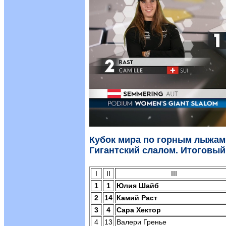
Кубок мира по горным лыжам
Гигантский слалом. Итоговый
I
II
III
1
1
Юлия Шайб
2
14
Камий Раст
3
4
Сара Хектор
4
13
Валери Гренье