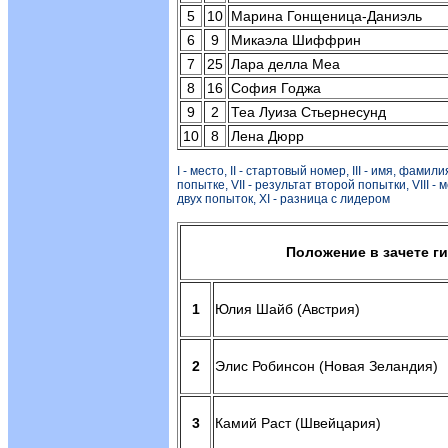
5
10
Марина Гонщеница-Даниэль
6
9
Микаэла Шиффрин
7
25
Лара делла Меа
8
16
София Годжа
9
2
Теа Луиза Стьернесунд
10
8
Лена Дюрр
I - место, II - стартовый номер, III - имя, фамил
попытке, VII - результат второй попытки, VIII -
двух попыток, XI - разница с лидером
Положение в зачете г
1
Юлия Шайб (Австрия)
2
Элис Робинсон (Новая Зеландия
3
Камий Раст (Швейцария)