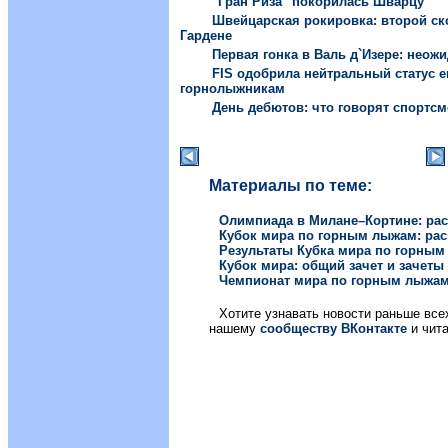
"Гран Риза" покорилась Шварцу
Швейцарская рокировка: второй ск
Гардене
Первая гонка в Валь д`Изере: неож
FIS одобрила нейтральный статус 
горнолыжникам
День дебютов: что говорят спортс
Материалы по теме:
Олимпиада в Милане–Кортине: рас
Кубок мира по горным лыжам: ра
Результаты Кубка мира по горны
Кубок мира: общий зачет и зачеты
Чемпионат мира по горным лыжам 
Хотите узнавать новости раньше вс
нашему
сообществу ВКонтакте
и чита