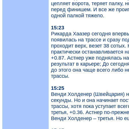
цепляет ворота, теряет палку, 
перед финишем. И все же проигр
одной палкой тяжело.
15:23
Рикарда Хаазер сегодня вперв
появилась на трассе и сразу по
проходит верх, везет 38 сотых.
практически останавливается н
+0.87. Астнер уже поднялась на
результат в карьере; До сегод
до этого она чаще всего либо 
трассы.
15:25
Венди Холденер (Швейцария) на
секунды. Но и она начинает по
трассы, хотя пока уступает все
третья, +0.36. Астнер по-прежн
Венди Холденер – третья. Но ещ