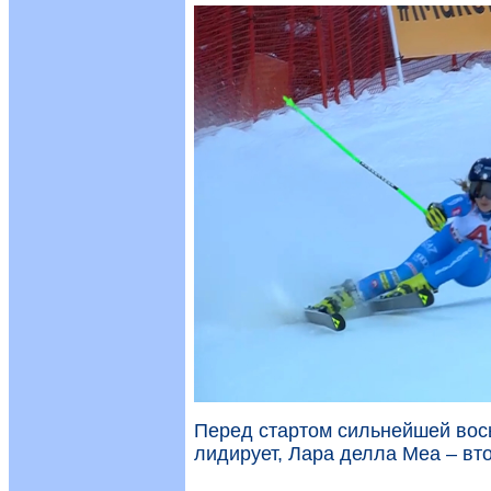
Перед стартом сильнейшей во
лидирует, Лара делла Меа – втор