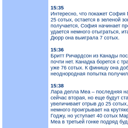
15:35
Интересно, что покажет София 
25 сотых, остается в зеленой з
получается, София начинает про
удается немного отыграться, ит
Дюрр она выиграла 7 сотых.
15:36
Бритт Ричардсон из Канады пос
почти нет. Канадка борется с т
уже 76 сотых. К финишу она доб
неоднородная попытка получила
15:38
Лара делла Меа – последняя н
сейчас вторая, но еще будут ст
увеличивает отрыв до 25 сотых
немного проигрывает на крутяке
Годжу, но уступает 40 сотых Ма
Меа в третьей гонке подряд буде