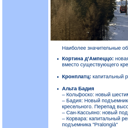
Наиболее значительные обн
Кортина д’Ампеццо:
новая
вместо существующего кре
Кронплатц:
капитальный ре
Альта Бадия
– Кольфоско: новый шестим
– Бадия: Новый подъемник 
кресельного. Перепад высо
– Сан-Кассьяно: новый под
– Корвара: капитальный рем
подъемника "Pralongià"