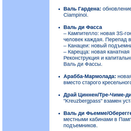
Валь Гардена:
обновление
Ciampinoi.
Валь ди Фасса
– Кампителло: новая 3S-гон
человек каждая. Перепад в
– Канацеи: новый подъемни
– Карецца: новая канатная
Реконструкция и капитальн
Валь ди Фассы.
Арабба-Мармолада:
новая
вместо старого кресельног
Драй Циннен/Тре-Чиме-д
"Kreuzbergpass" взамен ус
Валь ди Фьемме/Оберегг
местными кабинами в Памп
подъемников.