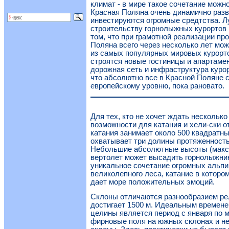
климат - в мире такое сочетание можн
Красная Поляна очень динамично разви
инвестируются огромные средтства. 
строительству горнолыжных курортов в
том, что при грамотной реализации пр
Поляна всего через несколько лет мож
из самых популярных мировых курорто
строятся новые гостиницы и апартаме
дорожная сеть и инфраструктура курорт
что абсолютно все в Красной Поляне 
европейскому уровню, пока рановато.
Для тех, кто не хочет ждать несколько
возможности для катания и хели-ски о
катания занимает около 500 квадратн
охватывает три долины протяженность
Небольшие абсолютные высоты (макси
вертолет может высадить горнолыжник
уникальное сочетание огромных альпи
великолепного леса, катание в котором
дает море положительных эмоций.
Склоны отличаются разнообразием ре
достигает 1500 м. Идеальным времене
целины является период с января по м
фирновые поля на южных склонах и н