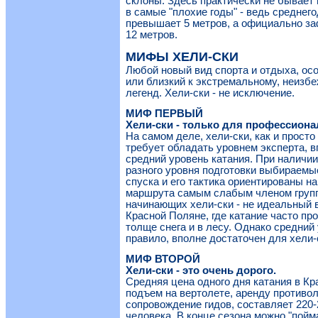
склоны. Здесь практически не бывает 
в самые "плохие годы" - ведь среднег
превышает 5 метров, а официально за
12 метров.
МИФЫ ХЕЛИ-СКИ
Любой новый вид спорта и отдыха, ос
или близкий к экстремальному, неизб
легенд. Хели-ски - не исключение.
МИФ ПЕРВЫЙ
Хели-ски - только для профессиона
На самом деле, хели-ски, как и просто
требует обладать уровнем эксперта, в
средний уровень катания. При наличии
разного уровня подготовки выбираемы
спуска и его тактика ориентированы н
маршрута самым слабым членом групп
начинающих хели-ски - не идеальный 
Красной Поляне, где катание часто пр
толще снега и в лесу. Однако средний 
правило, вполне достаточен для хели-
МИФ ВТОРОЙ
Хели-ски - это очень дорого.
Средняя цена одного дня катания в К
подъем на вертолете, аренду противол
сопровождение гидов, составляет 220-
человека. В конце сезона можно "пойма