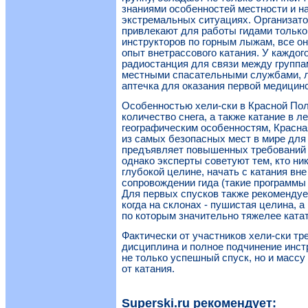
знаниями особенностей местности и н
экстремальных ситуациях. Организато
привлекают для работы гидами тольк
инструкторов по горным лыжам, все о
опыт внетрассового катания. У каждог
радиостанция для связи между группам
местными спасательными службами, л
аптечка для оказания первой медицин
Особенностью хели-ски в Красной Пол
количество снега, а также катание в л
географическим особенностям, Красна
из самых безопасных мест в мире для 
предъявляет повышенных требований к
однако эксперты советуют тем, кто ник
глубокой целине, начать с катания вне
сопровождении гида (такие программы 
Для первых спусков также рекомендуе
когда на склонах - пушистая целина, а 
по которым значительно тяжелее катат
Фактически от участников хели-ски тр
дисциплина и полное подчинение инстр
не только успешный спуск, но и масс
от катания.
Superski.ru рекомендует: