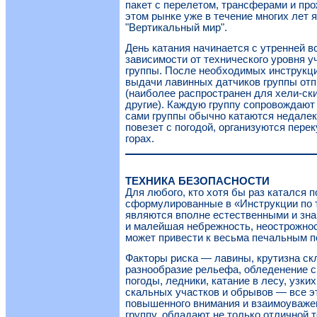
пакет с перелетом, трансферами и пр
этом рынке уже в течение многих лет 
"Вертикальный мир"
.
День катания начинается с утренней вс
зависимости от технического уровня 
группы. После необходимых инструкци
выдачи лавинных датчиков группы отп
(наиболее распространен для хели-ск
другие). Каждую группу сопровождают 
сами группы обычно катаются недалеко
повезет с погодой, организуются перек
горах.
ТЕХНИКА БЕЗОПАСНОСТИ
Для любого, кто хотя бы раз катался п
сформулированные в «Инструкции по т
являются вполне естественными и зна
и малейшая небрежность, неострожно
может привести к весьма печальным 
Факторы риска — лавины, крутизна ск
разнообразие рельефа, обледенение с
погоды, ледники, катание в лесу, узки
скальных участков и обрывов — все эт
повышенного внимания и взаимоуважен
группу, обладают не только отличной т