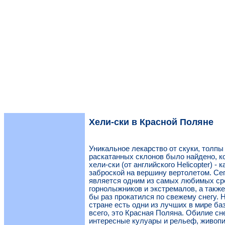
Хели-ски в Красной Поляне
Уникальное лекарство от скуки, толпы
раскатанных склонов было найдено, к
хели-ски (от английского Helicopter) - 
заброской на вершину вертолетом. Се
является одним из самых любимых ср
горнолыжников и экстремалов, а также
бы раз прокатился по свежему снегу. 
стране есть одни из лучших в мире ба
всего, это Красная Поляна. Обилие сне
интересные кулуары и рельеф, живоп