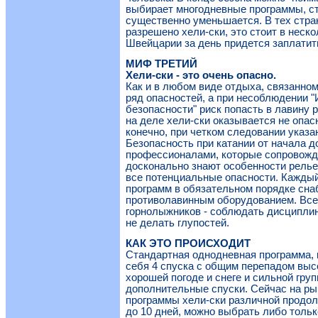
выбирает многодневные программы, с
существенно уменьшается. В тех стра
разрешено хели-ски, это стоит в нескол
Швейцарии за день придется заплатит
МИФ ТРЕТИЙ
Хели-ски - это очень опасно.
Как и в любом виде отдыха, связанном
ряд опасностей, а при несоблюдении "
безопасности" риск попасть в лавину 
на деле хели-ски оказывается не опас
конечно, при четком следовании указа
Безопасность при катании от начала д
профессионалами, которые сопровожд
досконально знают особенности релье
все потенциальные опасности. Каждый
программ в обязательном порядке сна
противолавинным оборудованием. Все,
горнолыжников - соблюдать дисциплин
не делать глупостей.
КАК ЭТО ПРОИСХОДИТ
Стандартная однодневная программа, 
себя 4 спуска с общим перепадом выс
хорошей погоде и снеге и сильной гру
дополнительные спуски. Сейчас на ры
программы хели-ски различной продол
до 10 дней, можно выбрать либо тольк